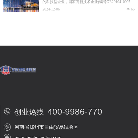
的科技型企业，国家高新技术企业(编号GR20194100079
0)，智汇郑州1125人才计划项目。公司基于临床物理治疗
2024-12-06
넶
66
学技术和物联网技术，专注于睡眠呼吸、慢病和产后康
复领
400-9986-770
创业热线
河南省郑州市自由贸易试验区
www.hnchuangtou.com