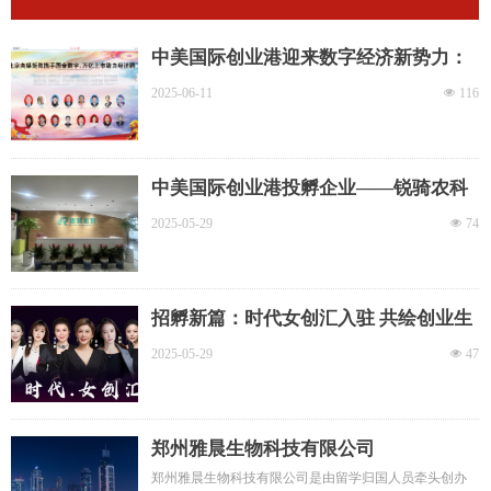
中美国际创业港迎来数字经济新势力：
国音数字科技（河南）有限公司正式入
2025-06-11
넶
116
驻
中美国际创业港投孵企业——锐骑农科
发展简讯
2025-05-29
넶
74
招孵新篇：时代女创汇入驻 共绘创业生
态圈蓝图
2025-05-29
넶
47
郑州雅晨生物科技有限公司
郑州雅晨生物科技有限公司是由留学归国人员牵头创办